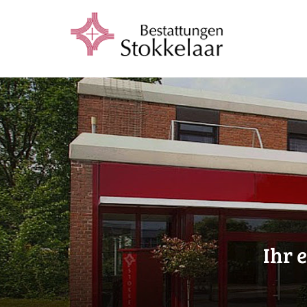
I
h
r
e