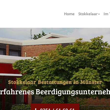
Home
Stokkelaar
Im 
Stokkelaar Bestattungen in Münster
r
f
a
h
r
e
n
e
s
B
e
e
r
d
i
g
u
n
g
s
u
n
t
e
r
n
e