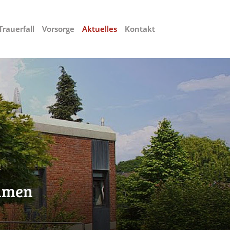
Trauerfall
Vorsorge
Aktuelles
Kontakt
h
m
e
n