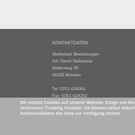
KONTAKTDATEN
Stokkelaar Bestattungen
Inh. Gerrit Stokkelaar
Höltenweg 39
48155 Münster
Tel. 0251-616061
Fax: 0251-624252
Wir nutzen Cookies auf unserer Website. Einige von ihn
stokkelaar@t-online.de
verbessern (Tracking Cookies). Sie können selbst entsc
Funktionalitäten der Seite zur Verfügung stehen.