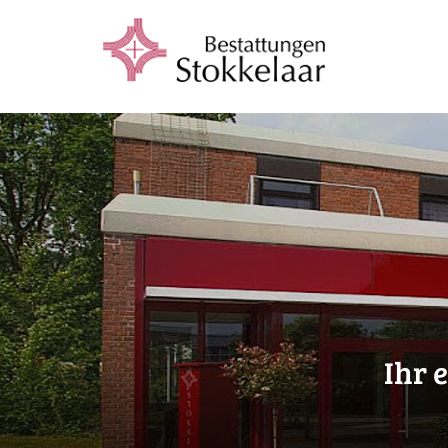
I
h
r
e