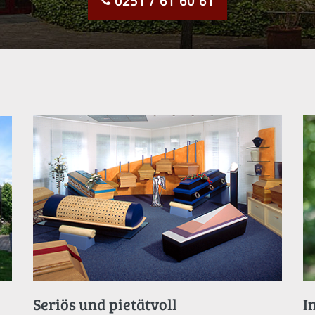
0251 / 61 60 61
Seriös und pietätvoll
I