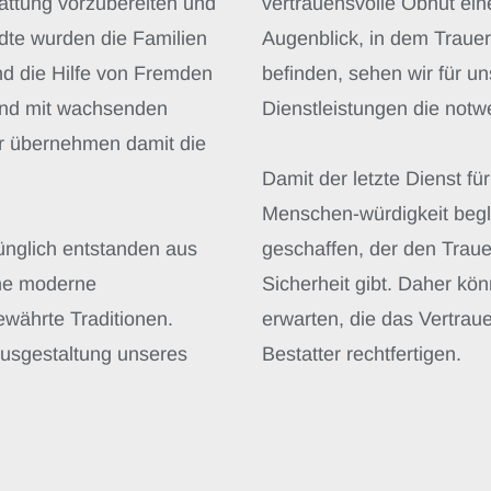
attung vorzubereiten und
vertrauensvolle Obhut ein
dte wurden die Familien
Augenblick, in dem Trauer
d die Hilfe von Fremden
befinden, sehen wir für u
and mit wachsenden
Dienstleistungen die notw
ir übernehmen damit die
Damit der letzte Dienst f
Menschen-würdigkeit begle
rünglich entstanden aus
geschaffen, der den Traue
ine moderne
Sicherheit gibt. Daher kö
ewährte Traditionen.
erwarten, die das Vertrau
Ausgestaltung unseres
Bestatter rechtfertigen.