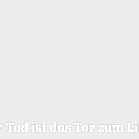
r
T
o
d
i
s
t
d
a
s
T
o
r
z
u
m
L
i