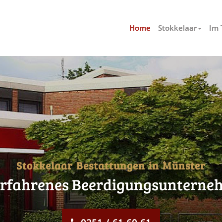
Home
Stokkelaar
Im 
Stokkelaar Bestattungen in Münster
r
f
a
h
r
e
n
e
s
B
e
e
r
d
i
g
u
n
g
s
u
n
t
e
r
n
e