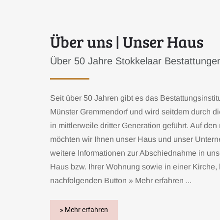
Ü
b
e
r
u
n
s
|
U
n
s
e
r
H
a
u
s
Über 50 Jahre Stokkelaar Bestattunge
Seit über 50 Jahren gibt es das Bestattungsinstit
Münster Gremmendorf und wird seitdem durch di
in mittlerweile dritter Generation geführt. Auf d
möchten wir Ihnen unser Haus und unser Untern
weitere Informationen zur Abschiednahme in uns
Haus bzw. Ihrer Wohnung sowie in einer Kirche, 
nachfolgenden Button » Mehr erfahren ...
» Mehr erfahren