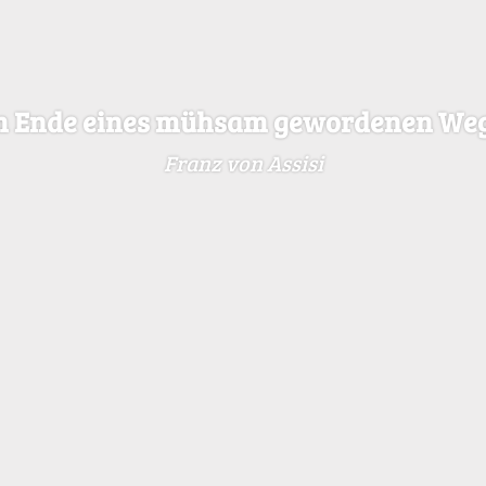
m
E
n
d
e
e
i
n
e
s
m
ü
h
s
a
m
g
e
w
o
r
d
e
n
e
n
W
e
F
r
a
n
z
v
o
n
A
s
s
i
s
i