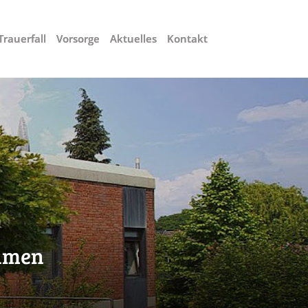
Trauerfall
Vorsorge
Aktuelles
Kontakt
h
m
e
n